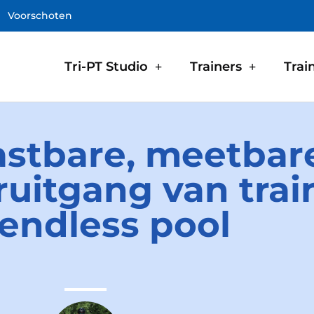
Voorschoten
Tri-PT Studio
Trainers
Trai
astbare, meetbar
ruitgang van trai
endless pool