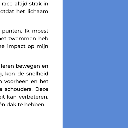
ace altijd strak in
totdat het lichaam
 punten. Ik moest
in het zwemmen heb
me impact op mijn
w leren bewegen en
g, kon de snelheid
n voorheen en het
ke schouders. Deze
eit kan verbeteren.
én dak te hebben.