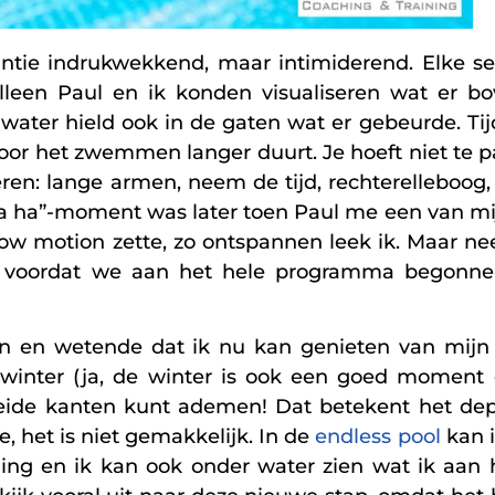
tantie indrukwekkend, maar intimiderend. Elke se
alleen Paul en ik konden visualiseren wat er b
ater hield ook in de gaten wat er gebeurde. Tij
door het zwemmen langer duurt. Je hoeft niet te 
eren: lange armen, neem de tijd, rechterelleboog
“ha ha”-moment was later toen Paul me een van m
 slow motion zette, zo ontspannen leek ik. Maar ne
, voordat we aan het hele programma begonnen!
zoen en wetende dat ik nu kan genieten van m
winter (ja, de winter is ook een goed moment 
beide kanten kunt ademen! Dat betekent het d
 het is niet gemakkelijk. In de
endless pool
kan i
ding en ik kan ook onder water zien wat ik aan