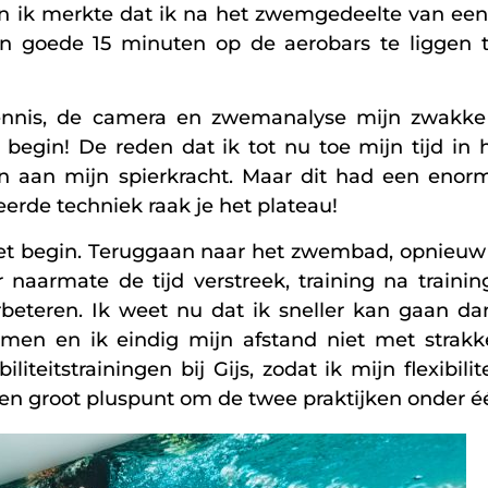
n ik merkte dat ik na het zwemgedeelte van een r
n ​​goede 15 minuten op de aerobars te liggen 
ennis, de camera en zwemanalyse mijn zwakke
 begin! De reden dat ik tot nu toe mijn tijd 
n aan mijn spierkracht. Maar dit had een enor
erde techniek raak je het plateau!
 het begin. Teruggaan naar het zwembad, opnieu
aarmate de tijd verstreek, training na trainin
beteren. Ik weet nu dat ik sneller kan gaan da
emmen en ik eindig mijn afstand niet met strak
itstrainingen bij Gijs, zodat ik mijn flexibilit
een groot pluspunt om de twee praktijken onder é