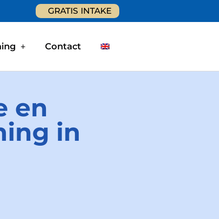
GRATIS INTAKE
ning
Contact
e en
ning in