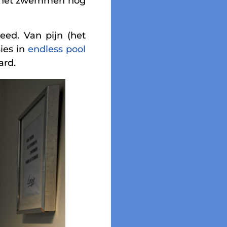
et het zwemmen nog
eed. Van pijn (het
ies in
endless pool
ard.