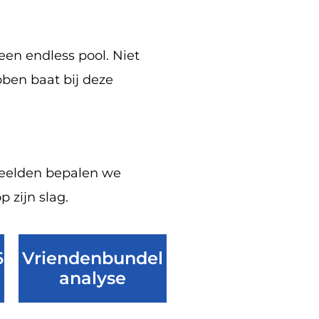
een endless pool. Niet
bben baat bij deze
 beelden bepalen we
 zijn slag.
6
Vriendenbundel
analyse