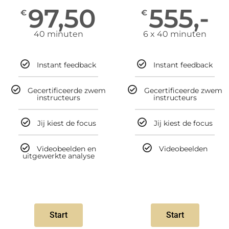
97,50
555,-
€
€
40 minuten
6 x 40 minuten
Instant feedback
Instant feedback
Gecertificeerde zwem
Gecertificeerde zwem
instructeurs
instructeurs
Jij kiest de focus
Jij kiest de focus
Videobeelden en
Videobeelden
uitgewerkte analyse
Start
Start