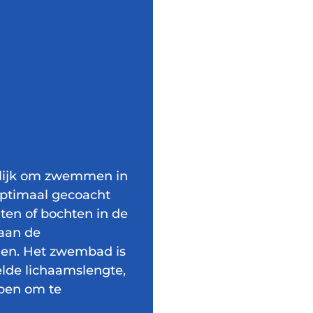
elijk om zwemmen in
 optimaal gecoacht
ten of bochten in de
 aan de
en. Het zwembad is
lde lichaamslengte,
bben om te