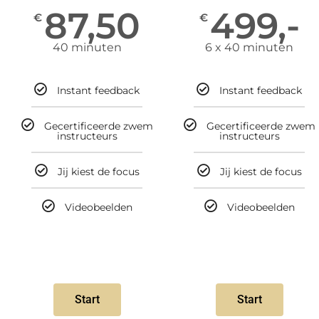
87,50
499,-
€
€
40 minuten
6 x 40 minuten
Instant feedback
Instant feedback
Gecertificeerde zwem
Gecertificeerde zwem
instructeurs
instructeurs
Jij kiest de focus
Jij kiest de focus
Videobeelden
Videobeelden
Start
Start