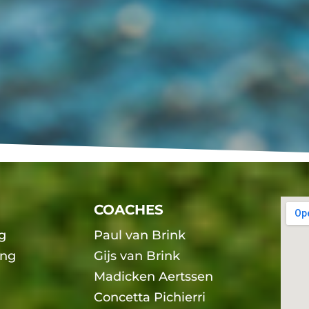
COACHES
g
Paul van Brink
ing
Gijs van Brink
Madicken Aertssen
g
Concetta Pichierri