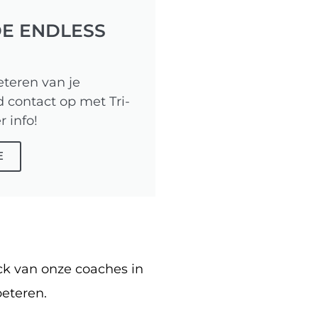
E ENDLESS
eteren van je
 contact op met Tri-
 info!
E
ck van onze coaches in
eteren.