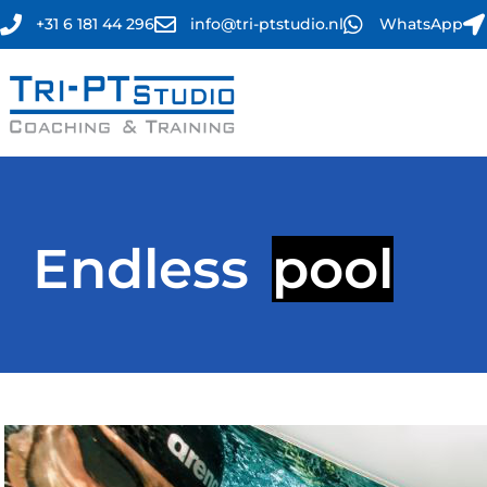
+31 6 181 44 296
info@tri-ptstudio.nl
WhatsApp
Endless
pool