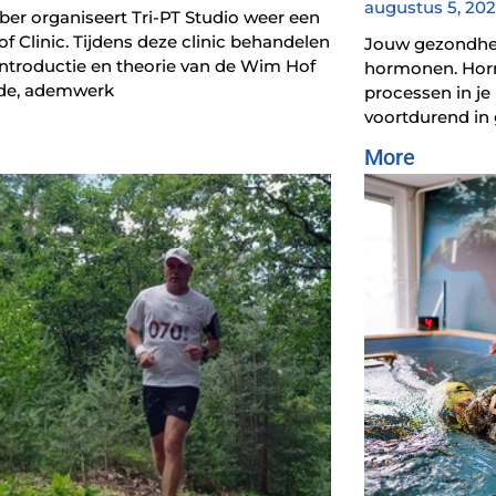
augustus 5, 20
ber organiseert Tri-PT Studio weer een
 Clinic. Tijdens deze clinic behandelen
Jouw gezondhe
introductie en theorie van de Wim Hof
hormonen. Horm
de, ademwerk
processen in je
voortdurend in
More