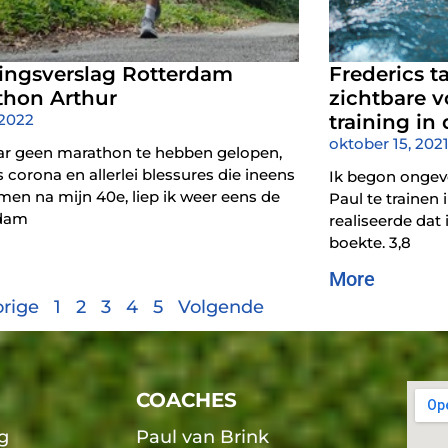
ringsverslag Rotterdam
Frederics t
thon Arthur
zichtbare 
 2022
training in
oktober 15, 202
aar geen marathon te hebben gelopen,
corona en allerlei blessures die ineens
Ik begon ongev
en na mijn 40e, liep ik weer eens de
Paul te trainen 
rdam
realiseerde dat
boekte. 3,8
More
rige
1
2
3
4
5
Volgende
COACHES
g
Paul van Brink