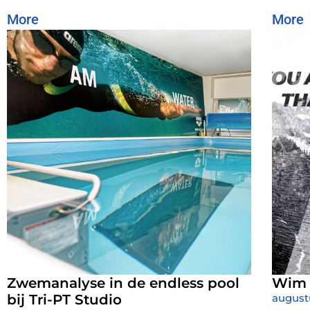
More
More
Zwemanalyse in de endless pool
Wim H
bij Tri-PT Studio
august