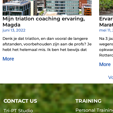
Mijn triatlon coaching ervaring,
Erva
Magda
Mara
juni 13, 2022
mei 11,
Denk je dat triatlon, en dan vooral de langere
Na 3 j
afstanden, voorbehouden zijn aan de profs? Je
wegens 
hebt het helemaal mis. Ik ben het bewijs dat
opkwam
Rotte
More
More
Vo
CONTACT US
CONTACT US
TRAINING
Personal Trainin
Tri-PT Studio