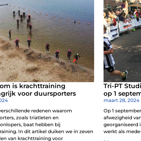
om is krachttraining
Tri-PT Stud
grijk voor duursporters
op 1 septe
2024
maart 28, 2024
n verschillende redenen waarom
Op 1 september
rters, zoals triatleten en
afwezigheid van 
onlopers, baat hebben bij
georganiseerd i
raining. In dit artikel duiken we in zeven
werkt als mede
en van krachttraining voor