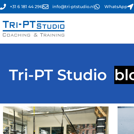
+31 6 181 44 296
info@tri-ptstudio.nl
WhatsApp
Tri-PT Studio
bl