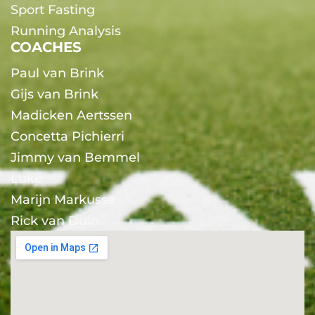
Sport Fasting
Running Analysis
COACHES
Paul van Brink
Gijs van Brink
Madicken Aertssen
Concetta Pichierri
Jimmy van Bemmel
Luke
Marijn Markusse
Rick van Duin