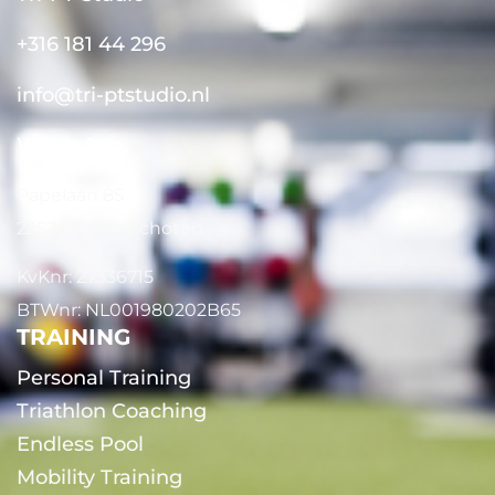
+316 181 44 296
info@tri-ptstudio.nl
WhatsApp
Papelaan 85
2252 EG Voorschoten
KvKnr: 27336715
BTWnr: NL001980202B65
TRAINING
Personal Training
Triathlon Coaching
Endless Pool
Mobility Training